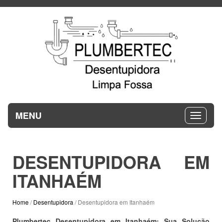
MENU
DESENTUPIDORA EM
ITANHAÉM
Home
/
Desentupidora
/ Desentupidora em Itanhaém
Plumbertec Desentupidora em Itanhaém: Sua Solução