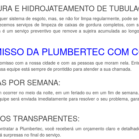
URA E HIDROJATEAMENTO DE TUBULA
uer sistema de esgoto, mas, se não for limpa regularmente, pode se
cemos serviços de limpeza de caixas de gordura completos, com su
s é um serviço preventivo que remove a sujeira acumulada ao lon
ISSO DA PLUMBERTEC COM C
sso com a nossa cidade e com as pessoas que moram nela. Entend
ssa equipe está sempre de prontidão para atender a sua chamada.
AS POR SEMANA:
 ocorrer no meio da noite, em um feriado ou em um fim de semana
quipe será enviada imediatamente para resolver o seu problema, gara
OS TRANSPARENTES:
ntratar a Plumbertec, você receberá um orçamento claro e detalhado 
 surpresas no final do serviço.