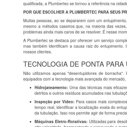
qualificada, a Plumbertec se tornou a referência na cidad
POR QUE ESCOLHER A PLUMBERTEC PARA SEUS P
Muitas pessoas, ao se depararem com um entupimento, t
mesmo a métodos caseiros que, na maioria das vezes, 
problemas ainda mais caros de se resolver. É nesse mome
A Plumbertec se destaca por oferecer um serviço compl
mas também identificam a causa raiz do entupimento. 
nossos clientes.
TECNOLOGIA DE PONTA PARA 
Não utilizamos apenas "desentupidores de borracha".
equipados com a tecnologia mais avançada do mercado, i
Hidrojateamento:
Uma das técnicas mais eficazes
detritos e outros resíduos acumulados nas tubulaçõ
Inspeção por Vídeo:
Para casos mais complexos, 
tempo real, identificar a localização exata do ent
da tubulação. Isso nos permite agir de forma prec
Máquinas Eletro-Rotativas:
Utilizadas para deso
alta velocidade, fragmentando e removendo o mate