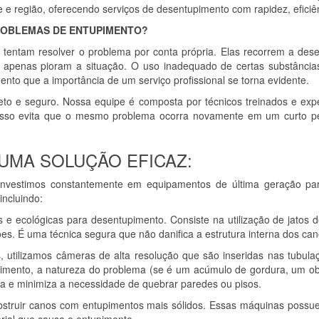
e e região, oferecendo serviços de desentupimento com rapidez, eficiên
ROBLEMAS DE ENTUPIMENTO?
entam resolver o problema por conta própria. Elas recorrem a dese
apenas pioram a situação. O uso inadequado de certas substância
nto que a importância de um serviço profissional se torna evidente.
eto e seguro. Nossa equipe é composta por técnicos treinados e exp
Isso evita que o mesmo problema ocorra novamente em um curto per
UMA SOLUÇÃO EFICAZ:
 Investimos constantemente em equipamentos de última geração par
ncluindo:
 e ecológicas para desentupimento. Consiste na utilização de jatos 
es. É uma técnica segura que não danifica a estrutura interna dos can
utilizamos câmeras de alta resolução que são inseridas nas tubulaçõ
upimento, a natureza do problema (se é um acúmulo de gordura, um obj
isa e minimiza a necessidade de quebrar paredes ou pisos.
bstruir canos com entupimentos mais sólidos. Essas máquinas possue
rial que causa o entupimento.