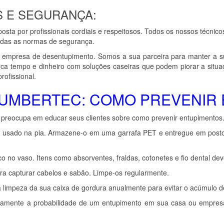
S E SEGURANÇA:
a por profissionais cordiais e respeitosos. Todos os nossos técnicos 
todas as normas de segurança.
empresa de desentupimento. Somos a sua parceira para manter a s
ca tempo e dinheiro com soluções caseiras que podem piorar a situaç
rofissional.
UMBERTEC: COMO PREVENIR 
 preocupa em educar seus clientes sobre como prevenir entupimentos
usado na pia. Armazene-o em uma garrafa PET e entregue em postos de
o no vaso. Itens como absorventes, fraldas, cotonetes e fio dental dev
para capturar cabelos e sabão. Limpe-os regularmente.
limpeza da sua caixa de gordura anualmente para evitar o acúmulo d
ticamente a probabilidade de um entupimento em sua casa ou empres