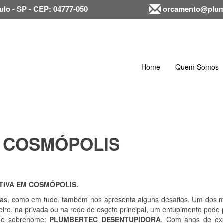
ulo - SP - CEP: 04777-050
orcamento@plum
Home
Quem Somos
 COSMÓPOLIS
TIVA EM COSMÓPOLIS.
s, como em tudo, também nos apresenta alguns desafios. Um dos mai
eiro, na privada ou na rede de esgoto principal, um entupimento pod
e e sobrenome:
PLUMBERTEC DESENTUPIDORA
. Com anos de exp